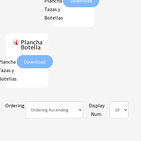
Plancha
Download
Tazas y
Botellas
Plancha
Botella
Plancha
Download
Tazas y
Botellas
Ordering
Display
Num