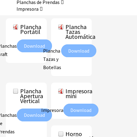
Planchas de Prendas
Impresora
Plancha
Plancha
Portátil
Tazas
Automática
lanchas
Download
Plancha
Download
raft
Tazas y
Botellas
Plancha
Impresora
Apertura
mini
Vertical
Impresora
Download
lanchas
Download
e
rendas
Horno