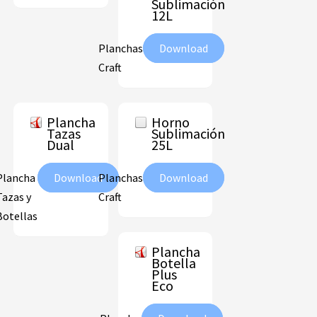
Sublimación
12L
Planchas
Download
Craft
Plancha
Horno
Tazas
Sublimación
Dual
25L
Plancha
Download
Planchas
Download
Tazas y
Craft
Botellas
Plancha
Botella
Plus
Eco